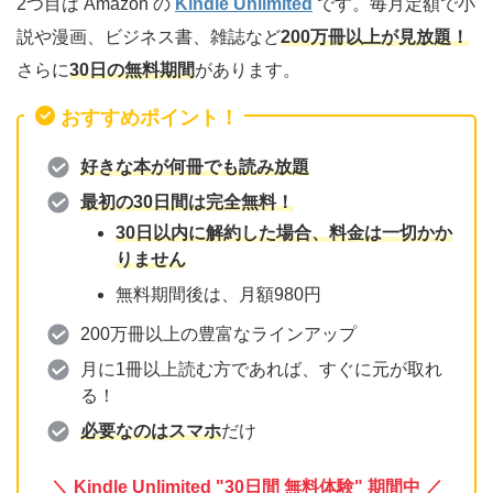
2つ目は Amazon の
Kindle Unlimited
です。毎月定額で小
説や漫画、ビジネス書、雑誌など
200万冊以上が見放題！
さらに
30日の無料期間
があります。
おすすめポイント！
好きな本が何冊でも読み放題
最初の30日間は完全無料！
30日以内に解約した場合、料金は一切かか
りません
無料期間後は、月額980円
200万冊以上の豊富なラインアップ
月に1冊以上読む方であれば、すぐに元が取れ
る！
必要なのはスマホ
だけ
＼
Kindle Unlimited "30日間 無料体験" 期間中 ／