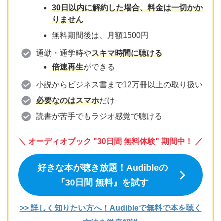
30日以内に解約した場合、料金は一切かか
りません
無料期間後は、月額1500円
通勤・通学時や
スキマ時間に聴ける
倍速再生
ができる
小説からビジネス書まで12万冊以上の取り扱い
必要なのはスマホ
だけ
読書が苦手でもラジオ感覚で聴ける
＼ オーディオブック "30日間 無料体験" 期間中！ ／
好きな本が聴き放題！Audibleの
『30日間 無料』を試す
>> 詳しく知りたい方へ！Audibleで無料で本を聴く