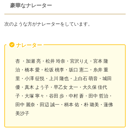
豪華なナレーター
次のような方がナレーターをしています。
ナレーター
杏 ・加瀬 亮・松井 玲奈・宮沢りえ・宮本 隆
治・橋本 愛・松坂 桃李・坂口 憲二・糸井 重
里・小澤 征悦・上川 隆也・上白石 萌音・城田
優・真木 よう子・早乙女 太一・大久保 佳代
子・大塚 寧々・谷田 歩・中村 蒼・田中 哲治・
田中 麗奈・田辺 誠一・柄本 佑・朴 璐美・蓮佛
美沙子