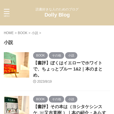
読書好きな人のためのブログ
Dolly Blog
HOME
>
BOOK
>
小説
>
小説
BOOK
その他
小説
【書評】ぼくはイエローでホワイト
で、ちょっとブルー 1&2｜本のまと
め。
2023/8/19
BOOK
その他
小説
【書評】その本は（ヨシタケシンス
ケ, ￼又吉直樹 ）｜本の紹介・あらす